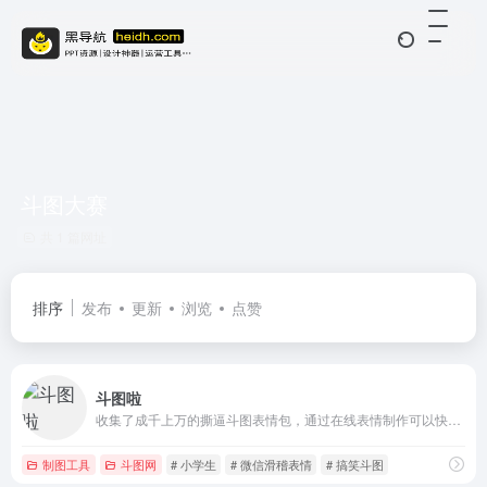
斗图大赛
共 1 篇网址
排序
发布
更新
浏览
点赞
斗图啦
收集了成千上万的撕逼斗图表情包，通过在线表情制作可以快速生成自定义表情。
制图工具
斗图网
# 小学生
# 微信滑稽表情
# 搞笑斗图