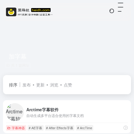
加字幕
共 1 篇网址
排序
发布
更新
浏览
点赞
Arctime字幕软件
自动生成多平台适合使用的字幕文档
字幕神器
# AE字幕
# After Effects字幕
# ArcTime