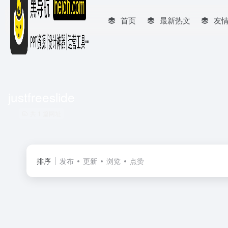
首页
最新热文
友
justfreeslide
共 1 篇网址
排序
发布
更新
浏览
点赞