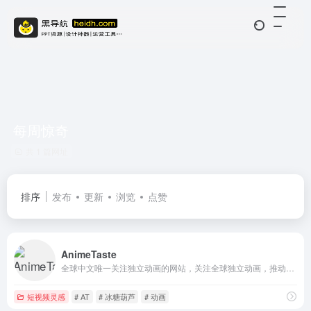
每周惊奇
共 1 篇网址
排序
发布
更新
浏览
点赞
AnimeTaste
全球中文唯一关注独立动画的网站，关注全球独立动画，推动国内原创动画发展，访谈国内著名导演，全面覆盖所有媒体。 品味动画，重拾幻想。
短视频灵感
# AT
# 冰糖葫芦
# 动画