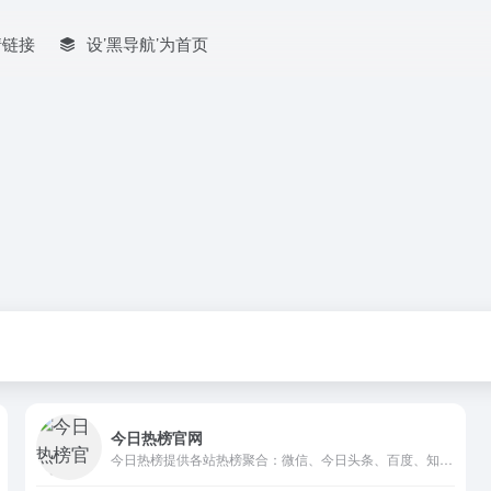
情链接
设’黑导航’为首页
今日热榜官网
今日热榜提供各站热榜聚合：微信、今日头条、百度、知乎、V2EX、微博、贴吧、豆瓣、天涯、虎扑、Github、抖音...追踪全网热点、简单高效阅读。