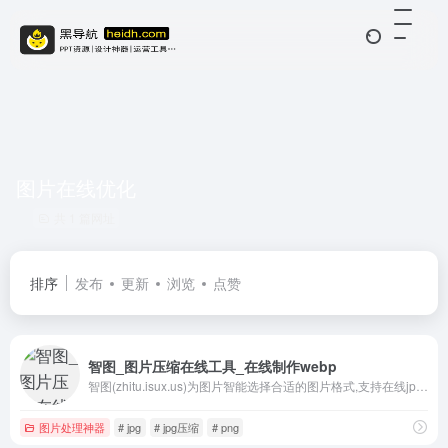
图片在线优化
共 1 篇网址
排序
发布
更新
浏览
点赞
智图_图片压缩在线工具_在线制作webp
智图(zhitu.isux.us)为图片智能选择合适的图片格式,支持在线jpg图片压缩,png图片压缩,并支持ps改变图片品质；在线生成webP图片,为你压缩图片以便节省带宽优化体验,为你提供WebP图片让你的站点高大上。
图片处理神器
# jpg
# jpg压缩
# png