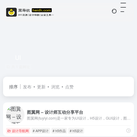
UI
共 1 篇网址
排序
发布
更新
浏览
点赞
图翼网 – 设计师互动分享平台
图翼网(tuyiyi.com)是一家专为UI设计，H5设计，GUI设计，图标UI设计等从事设计行业的UI设计师打造的UI设计交流，UI设计教程，UI设计规范，H5设计交流，HTML5设计教程，HTML5设计作品展示平台。我们希望借助互联网的力量打造国内最专业的UI设计平台，为UI设计师做最好的服务，提高UI设计行业价值！
设计导航网
# APP设计
# h5作品
# h5设计