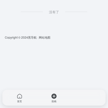
没有了
Copyright © 2024
黑导航
·
网站地图
首页
投稿