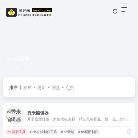
文章排版
共 1 篇网址
排序
发布
更新
浏览
点赞
秀米编辑器
秀米图文排版：原创模板素材，精选风格排版，独一无二的排版方式，设计出只属于你的图文。秀米H5秀制作：丰富的页面模板，独有的秀米组件，无论是多页场景H5，还是长页图文H5，都能让你快速制作。
排版工具
# H5在线制作工具
# h5营销
# h5页面制作