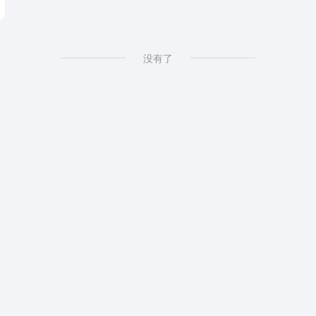
d Download
# Free Online YouTube Converter
没有了