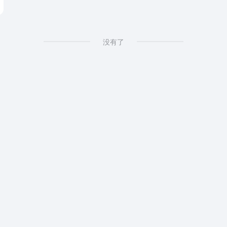
d Download
# Free Online YouTube Converter
没有了