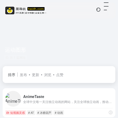
运动图形
共 1 篇网址
排序
发布
更新
浏览
点赞
AnimeTaste
全球中文唯一关注独立动画的网站，关注全球独立动画，推动国内原创动画发展，访谈国内著名导演，全面覆盖所有媒体。 品味动画，重拾幻想。
短视频灵感
# AT
# 冰糖葫芦
# 动画