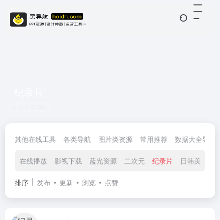
纪录片
共 8 篇网址
其他在线工具
各类导航
图片类资源
常用推荐
数据大全导航
在线播放
影视下载
蓝光资源
二次元
纪录片
日韩美剧
排序
发布
更新
浏览
点赞