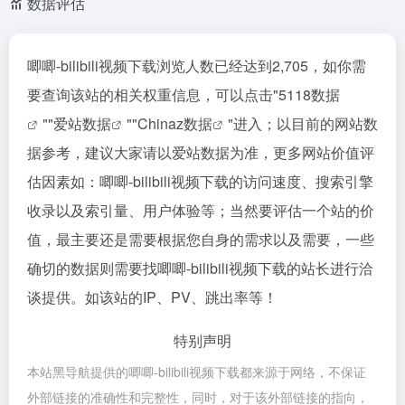
数据评估
唧唧-bilibili视频下载浏览人数已经达到2,705，如你需
要查询该站的相关权重信息，可以点击"
5118数据
""
爱站数据
""
Chinaz数据
"进入；以目前的网站数
据参考，建议大家请以爱站数据为准，更多网站价值评
估因素如：唧唧-bilibili视频下载的访问速度、搜索引擎
收录以及索引量、用户体验等；当然要评估一个站的价
值，最主要还是需要根据您自身的需求以及需要，一些
确切的数据则需要找唧唧-bilibili视频下载的站长进行洽
谈提供。如该站的IP、PV、跳出率等！
特别声明
本站黑导航提供的唧唧-bilibili视频下载都来源于网络，不保证
外部链接的准确性和完整性，同时，对于该外部链接的指向，