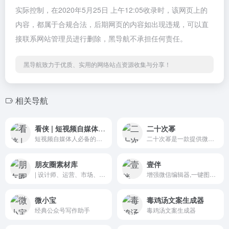
实际控制，在2020年5月25日 上午12:05收录时，该网页上的
内容，都属于合规合法，后期网页的内容如出现违规，可以直
接联系网站管理员进行删除，黑导航不承担任何责任。
黑导航致力于优质、实用的网络站点资源收集与分享！
相关导航
看侠 | 短视频自媒体必备资源导航网
二十次幂
短视频自媒体人必备的导航网，汇集了全部优质的短视频素材、工具、软件，是做短视频必看的导航网，让你轻松拥有网红一样的软件神器。
二十次幂是一款提供微信公众号排行榜、公众号阅读量监控、广告投放效果监测、公众号数据分析、公众号搜索等服务的效率工具
朋友圈素材库
壹伴
| 设计师、运营、市场、营销、产品经理找微信推广素材必备
增强微信编辑器,一键图文排版神器,微信公众号助手
微小宝
毒鸡汤文案生成器
经典公众号写作助手
毒鸡汤文案生成器