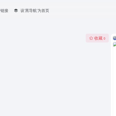
情链接
设’黑导航’为首页
收藏
0