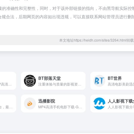
接的准确性和完整性，同时，对于该外部链接的指向，不由黑导航实际控
都属于合规合法，后期网页的内容如出现违规，可以直接联系网站管理员进行删
本文地址https://heidh.com/sites/3264.htm
BT部落天堂
BT世界
豆瓣高分电影1080P高清磁力下载
注重体验与质量的影视资源下载网站
迅播影院
人人影视下载
BT之家单版社区平台，最快提供 最新 最全 高清 电影、动漫、韩剧、日剧、美剧、无损音乐、体育、小说等BT迅雷下载以及资讯！影视爱好者的聚集地的~BT电影天堂之家
MP4高清手机电影下载-Gvod电影-迅雷电影下载
人人影视下载分