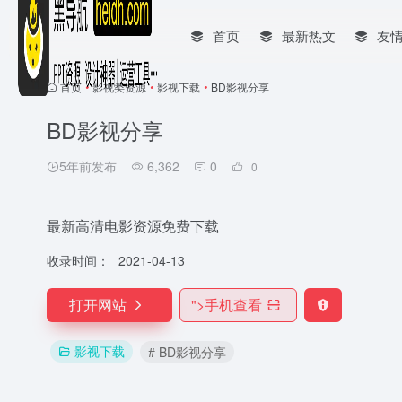
首页
最新热文
友
首页
•
影视类资源
•
影视下载
•
BD影视分享
BD影视分享
5年前发布
6,362
0
0
最新高清电影资源免费下载
收录时间：
2021-04-13
打开网站
">
手机查看
影视下载
# BD影视分享