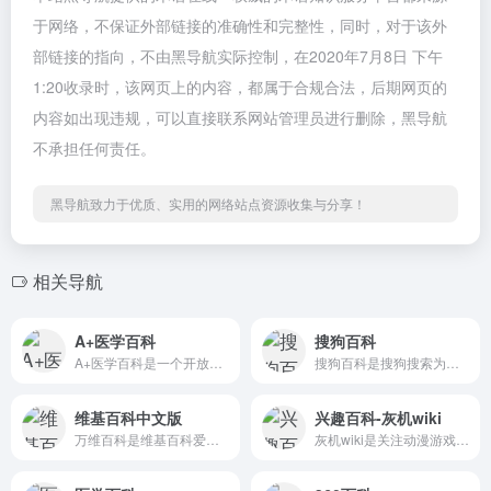
于网络，不保证外部链接的准确性和完整性，同时，对于该外
部链接的指向，不由黑导航实际控制，在2020年7月8日 下午
1:20收录时，该网页上的内容，都属于合规合法，后期网页的
内容如出现违规，可以直接联系网站管理员进行删除，黑导航
不承担任何责任。
黑导航致力于优质、实用的网络站点资源收集与分享！
相关导航
A+医学百科
搜狗百科
A+医学百科是一个开放的在线医学百科全书网站，涵盖疾病百科、症状百科、药品百科、急救百科等医学保健知识。欢迎加入A+医学百科，与我们一起普及医学常识，推广健康生活方式。
搜狗百科是搜狗搜索为广大用户所提供的一部自由、开放、共享的百科全书。旨在创造一个涵盖所有知识领域，服务于全部互联网用户的高质量内容平台。
维基百科中文版
兴趣百科-灰机wiki
万维百科是维基百科爱好者建立的百科网站，内容全部源于维基百科，所有内容经过审核和改编之后展示，帮助7亿大陆网民连接维基百科这一知识宝库。
灰机wiki是关注动漫游戏影视等领域的兴趣百科社区，追求深度、系统、合作，你也可以来创建和编写。在这里邂逅与你频率相同的“机”友，构建你的专属兴趣世界，不受束缚的热情创造。贴吧大神、微博达人、重度粉、分析狂人、考据党都在这里！