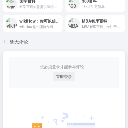
医学百科
360百科
医学百科为您提供医学、药学、生物学、化学等关乎生命健康的相关知识,目前医学百科已经收录了164163个词条，我们希望您能参与到编写、修订医学百科的计划中来，共同创建一部实用的医学百科全书。欢迎您对医学百科的内容做出评价并提出修订意见,我们也非常乐于见到您能参与到医学百科的条目讨论中来。
- 让求知更简单
wikiHow：你可以信赖的万事指南
MBA智库百科
wikiHow是一项协作项目，目标是建立世界最大的最高质量的指导手册。无论您想做什么，我们的多语种指导手册都可以为您提供免费的逐步指导。
MBA智库百科，专注于经济管理领域知识的创建与分享。包括企业管理、市场营销、管理咨询、人力资源、战略管理、MBA案例、财务会计、广告、品牌、经济、金融、法律、博弈论、证券、股票以及公司企业、商学院、经管人物等介绍。
暂无评论
您必须登录才能参与评论！
立即登录