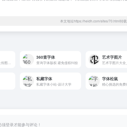
本文地址https://heidh.com/sites/70.htm
360查字体
艺术字图片
求字体网免费提供上传图片找字体、字体实时预览及字体下载服务，本网站可识别中文、英文、日韩、书法等多种类字体。只要上传图片或输入字体名称，就可以帮您找字体。
查询字体版权·避免侵权纠纷
私藏字体
字体松鼠
私藏字体小站-设计大学
精心挑选的免费
必须登录才能参与评论！