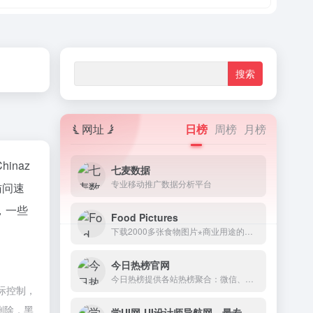
网址
日榜
周榜
月榜
Chinaz
七麦数据
专业移动推广数据分析平台
访问速
，一些
Food Pictures
下载2000多张食物图片⋆商业用途的最佳免费食物图片⋆CC0许可证
今日热榜官网
今日热榜提供各站热榜聚合：微信、今日头条、百度、知乎、V2EX、微博、贴吧、豆瓣、天涯、虎扑、Github、抖音...追踪全网热点、简单高效阅读。
实际控制，
删除，黑
学UI网-UI设计师导航网，最专业的UI设计网站