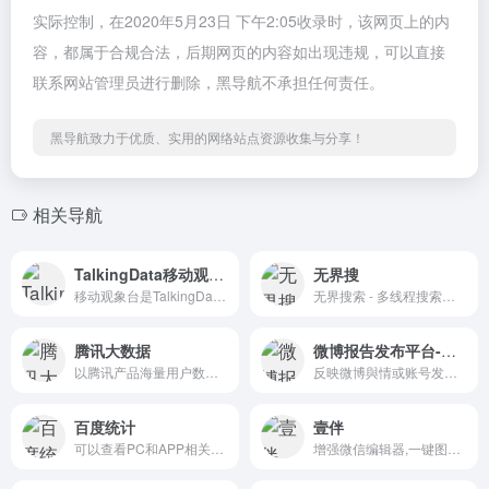
实际控制，在2020年5月23日 下午2:05收录时，该网页上的内
容，都属于合规合法，后期网页的内容如出现违规，可以直接
联系网站管理员进行删除，黑导航不承担任何责任。
黑导航致力于优质、实用的网络站点资源收集与分享！
相关导航
TalkingData移动观象台
无界搜
移动观象台是TalkingData基于设备用户的操作行为习惯,推出的一款免费的、公开的移动端大数据实时查询平台。目前覆盖到七大模块的内容——应用排行、公众号排行、App Store排行、终端指数、数据报告、市场洞察，用户画像。移动观象台紧跟互联网行业热点为用户提供业界最具影响力的专题数据报告,帮助企业用数据说话。
无界搜索 - 多线程搜索引擎集合
腾讯大数据
微博报告发布平台-微报告
以腾讯产品海量用户数据为基础的大数据分析和展示平 台搜物指数
反映微博與情或账号发展走势的数据分析工具
百度统计
壹伴
可以查看PC和APP相关数据
增强微信编辑器,一键图文排版神器,微信公众号助手