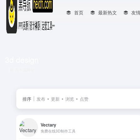
首页
最新热文
友
3d design
共 1 篇网址
排序
发布
更新
浏览
点赞
Vectary
免费在线3D制作工具