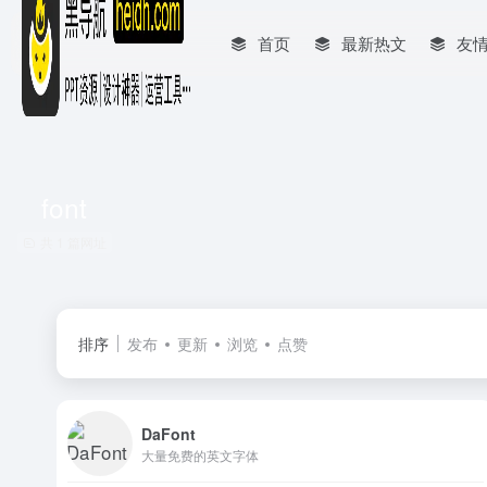
首页
最新热文
友
font
共 1 篇网址
排序
发布
更新
浏览
点赞
DaFont
大量免费的英文字体