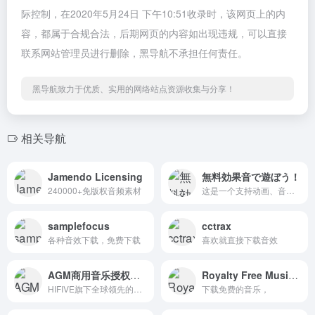
际控制，在2020年5月24日 下午10:51收录时，该网页上的内
容，都属于合规合法，后期网页的内容如出现违规，可以直接
联系网站管理员进行删除，黑导航不承担任何责任。
黑导航致力于优质、实用的网络站点资源收集与分享！
相关导航
Jamendo Licensing
無料効果音で遊ぼう！
240000+免版权音频素材
这是一个支持动画、音乐、游戏、戏剧、其他各种各样的创作者们使用免费的效果音素材和软件的网站。
samplefocus
cctrax
各种音效下载，免费下载
喜欢就直接下载音效
AGM商用音乐授权网站 | 曲多多
Royalty Free Music from DL Sounds
HIFIVE旗下全球领先的正版商用音乐授权平台，拥有近千万首优质曲库，为用户提供“在线选曲-下载试用-正版授权”的一站式音乐正版化解决方案
下载免费的音乐，