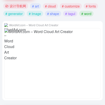
设计导航网
# art
# cloud
# customize
# fonts
# generator
# Image
# shape
# tagul
# word
WordArt.com – Word Cloud Art Creator