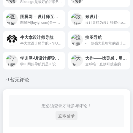
Slidesgo是最好的谷歌PowerPoint幻灯片主题和模板，100%免费使用。
图翼网 – 设计师互动分享平台
致设计-
图翼网(tuyiyi.com)是一家专为UI设计，H5设计，GUI设计，图标UI设计等从事设计行业的UI设计师打造的UI设计交流，UI设计教程，UI设计规范，H5设计交流，HTML5设计教程，HTML5设计作品展示平台。我们希望借助互联网的力量打造国内最专业的UI设计平台，为UI设计师做最好的服务，提高UI设计行业价值！
设计导航为设计师提供ps教程、UI设计、素材下载、高清图库、配色方案、用户体验、网页设计等全方位设计师网站导航指引
牛大拿设计师导航
搜图导航
牛大拿设计师导航 - NIUDANA.com
- 一款强大且智能的设计师导航
学UI网-UI设计师导航网，最专业的UI设计网站
大作——找灵感，用大作
学UI网的导航页是UI设计学者们最爱的版块之一，它包含了界内知名的相关设计类素材网站，学习网站，干货下载等多版块，更快速的提升自我。
全球唯一直接可搜索的创意设计导航站
暂无评论
您必须登录才能参与评论！
立即登录