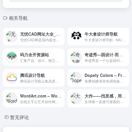
相关导航
无忧CAD网址大全_CAD网站第一导航
牛大拿设计师导航
无忧CAD网是国内最优秀的网址导航网站，最安全实用的上网导航，免费收录CAD,CAM,CAE,机械，设备等分类的优秀网站，免费友情链接，上网就来51cad.com.cn吧。
牛大拿设计师导航 - NIUDANA.com
码力全开资源站
奇迹秀—因设计·而美丽
汇集产品、设计、独立开发者的高质量资源站
奇迹秀是一个公益组织，为设计师提供设计干货及资源，站内所有收集的资源都能免费下载，且资源都经过组织成员测试后再发布，保证资源无毒无害，大家可放心下载，
腾讯设计导航
Dopely Colors – Free Color Palette Generator
腾讯设计导航云集高质量设计网站的内容，云集大量设计素材，随时随地访问收藏为设计灵感保驾护航。每天定时更新，网罗全网高逼格的设计站点，是最优秀的设计资讯网站。
免费创建渐变色调色板的生成器
WordArt.com – Word Cloud Art Creator
大作——找灵感，用大作
在线文字云艺术创作网站，它可以让你轻松地创作出令人惊叹的独特的文字云艺术
全球唯一直接可搜索的创意设计导航站
暂无评论