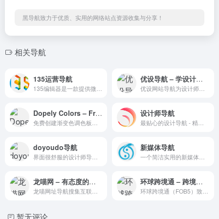
黑导航致力于优质、实用的网络站点资源收集与分享！
相关导航
135运营导航
优设导航 – 学设计从这里开始！
135编辑器是一款提供微信公众号文章排版和内容编辑的在线工具，样式丰富，支持秒刷、收藏样式和颜色、图片素材编辑、图片水印、一键排版等功能，轻松编辑微信公众号图文。
优设网站导航为设计师提供ps教程、UI设计、素材下载、高清图库、配色方案、用户体验、网页设计等全方位设计师网站导航指引。每周更新及时，是优秀设计联盟（SDC）旗下最实用、最专业、最全面、最好用的设计师导航！
Dopely Colors – Free Color Palette Generator
设计师导航
免费创建渐变色调色板的生成器
最贴心的设计导航 - 精选国内外优秀 UI/UX、UI设计、高清素材、平面设计、交互设计、字体设计、前端开发、ICON图标、PPT设计、sketch资源、设计神奇、设计交流社区导航网站。
doyoudo导航
新媒体导航
界面很舒服的设计师导航网站
一个简洁实用的新媒体工具平台导航，收录了新媒体人必备的办公工具、媒体平台、运营干货、无版权字体、无版权图片、无版权视频、无版权音频等等。
龙喵网 – 有态度的网址导航
环球跨境通 – 跨境电商综合信息服务平台
龙喵网址导航搜集互联网各种优秀的网站网址,打造全网最实用简洁的网址导航，同时支持自定义网址，网址导航，选龙喵导航!
环球跨境通（FOB5）致力于为跨境电商从业者提供进出口电商、国际贸易、海外财经政策等新闻资讯的跨境电商综合信息服务平台，分享全球各大跨境电子商务平台开店运营经验和普及跨境电商知识的跨境通。
暂无评论