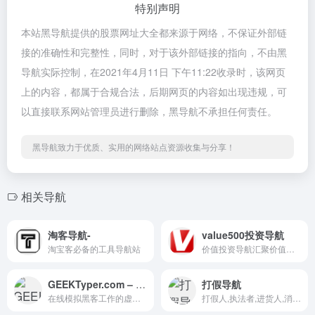
特别声明
本站黑导航提供的股票网址大全都来源于网络，不保证外部链
接的准确性和完整性，同时，对于该外部链接的指向，不由黑
导航实际控制，在2021年4月11日 下午11:22收录时，该网页
上的内容，都属于合规合法，后期网页的内容如出现违规，可
以直接联系网站管理员进行删除，黑导航不承担任何责任。
黑导航致力于优质、实用的网络站点资源收集与分享！
相关导航
淘客导航-
value500投资导航
淘宝客必备的工具导航站
价值投资导航汇聚价值投资博客及财经网站热门财经资讯，提供便捷的经济图表数据查询，学习价值投资从value500.com开始！
GEEKTyper.com – Hacking Simulator
打假导航
在线模拟黑客工作的虚拟桌面系统。提供多种黑客工作场景
打假人,执法者,进货人,消费者专用查询的网址导航站点，直通官方数据库。查验商标、证书、编号、认证信息、厂家信息等官方核定的真实状态，让假货、假公司、假证件、假批文等立刻现形。