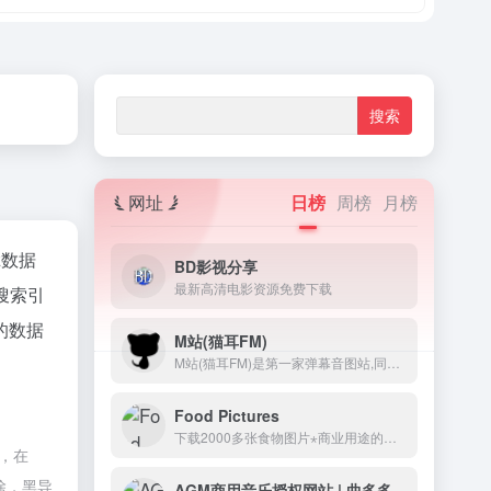
网址
日榜
周榜
月榜
az数据
BD影视分享
最新高清电影资源免费下载
搜索引
的数据
M站(猫耳FM)
M站(猫耳FM)是第一家弹幕音图站,同时也是中国声优基地,在这里可以听电台,音乐,翻唱,小说和广播剧,用二次元声音连接三次元.
Food Pictures
下载2000多张食物图片⋆商业用途的最佳免费食物图片⋆CC0许可证
制，在
除，黑导
AGM商用音乐授权网站 | 曲多多