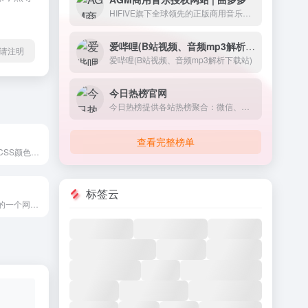
HIFIVE旗下全球领先的正版商用音乐授权平台，拥有近千万首优质曲库，为用户提供“在线选曲-下载试用-正版授权”的一站式音乐正版化解决方案
爱哔哩(B站视频、音频mp3解析下载站)
l转载请注明
爱哔哩(B站视频、音频mp3解析下载站)
今日热榜官网
今日热榜提供各站热榜聚合：微信、今日头条、百度、知乎、V2EX、微博、贴吧、豆瓣、天涯、虎扑、Github、抖音...追踪全网热点、简单高效阅读。
查看完整榜单
提供各种好听的CSS颜色名称，英文的
标签云
设计师自己开发的一个网站，主要提供一下个人的配色方案供选择