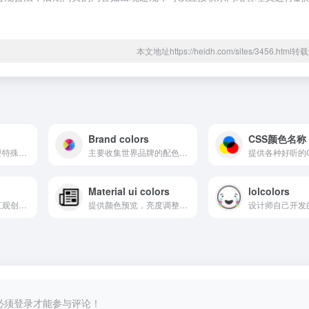
本文地址https://heidh.com/sites/3456.htm
Brand colors
CSS颜色名称
日本の伝統色，需要特殊工具才能访问
主要收集世界品牌的配色方案，提供颜色代码，直接复制使用
Material ui colors
lolcolors
Adobe出品！方便直观创建自己的色板！轻松完成配色
提供颜色预览，亮度调整，扁平化展示效果，一目了然
必须登录才能参与评论！