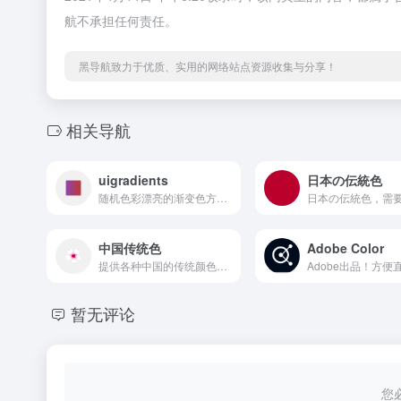
航不承担任何责任。
黑导航致力于优质、实用的网络站点资源收集与分享！
相关导航
uigradients
日本の伝統色
随机色彩漂亮的渐变色方案，直接copy色码使用
中国传统色
Adobe Color
提供各种中国的传统颜色的名称，CMYK值，RGB值，16进制表示。
暂无评论
您