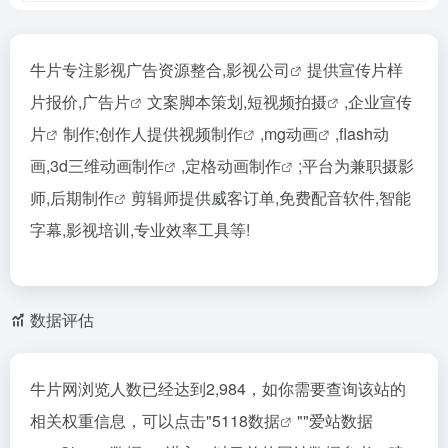
牛片专注影视广告资源整合,
影视公司
提供宣传片样
片报价,
广告片
文案脚本策划,短
视频拍摄
,
企业宣传
片
制作;创作人提供
视频制作
,
mg动画
,flash动
画,3d
三维动画制作
,定格
动画制作
;平台为兼职摄影
师,
后期制作
剪辑师提供威客订单,免费配音软件,智能
字幕,影视培训,专业效率工具等!
数据评估
牛片网浏览人数已经达到2,984，如你需要查询该站的
相关权重信息，可以点击"
5118数据
""
爱站数据