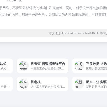
来源于网络，不保证外部链接的准确性和完整性，同时，对于该外部链接的指
时，该网页上的内容，都属于合规合法，后期网页的内容如出现违规，可以直接
本文地址https://heidh.com/sites/149.htm
抖抖侠-短视频一站式数据化运营中心
抖查查-抖数据查询平台
抖抖侠是专业的一站式短视频数据化运营中心，提供抖音数据分析和管理，包括热门视频、音乐、播主、商品、抖音号数据分析、订单管理、dou+分析等
抖查查工作台主要包括5大功能模块。包含：创意洞察、达人分析、电商分析、品牌推广、数据监测。每日监测百万数据，同时对数据进行分类排列。
抖老板
国内领先的短视频数据开放平台，利用数据挖掘和分析能力，追踪短视频热门视频和音乐，为短视频创作者提供创意参考，账户数据分析，能帮助创作者快速创作视频增加粉丝；为广告主广告投放提供数据参考和效果监测；为内容投资提供全面客观的价值评估。
这个工具更适合抖音授权账号后的数据监控分析，以及多账号发布；独家优势是可以看到淘宝联盟在授权后的相关数据