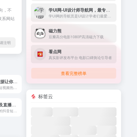
学UI网-UI设计师导航网，最专业的UI设计网站
向，不
学UI网的导航页是UI设计学者们最爱的版块之一，它包含了界内知名的相关设计类素材网站，学习网站，干货下载等多版块，更快速的提升自我。
联系网站
磁力熊
豆瓣高分电影1080P高清磁力下载
l转载请注明
看点网
真实影评发布平台 电影口碑舆论引导者
查看完整榜单
飞瓜数据-大数据让你的短视频内容运营更精彩
运用大数据跟踪短视频热门，发现当下爆款视频和热门音乐，借鉴热门创意，实时监控短视频矩阵号视频数据变化，快速制作优质视频收割粉丝。
标签云
新抖—短视频及直播数据平台
新抖是新榜旗下的抖音短视频&amp;直播电商数据工具，不仅提供抖音热门视频、抖音话题挑战赛等抖音创意素材，抖音号及MCN机构排行查找，还提供打卡探店、直播带货、明星直播监测、短视频种草带货、热卖商品、品牌营销等全面的短视频在线数据服务,助力达人运营，DOU+监测,选号投放