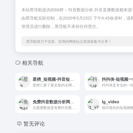
本站黑导航提供的66榜 – 抖音数据分析,抖音直播数据都
由黑导航实际控制，在2020年5月23日 下午9:45收录
管理员进行删除，黑导航不承担任何责任。
黑导航致力于优质、实用的网络站点资源收集与分享！
相关导航
星榜_短视频-抖音短视频助手-博主排行-短视频助手-大数据引领短视频广告投放
星榜汇聚了最全面的全网短视频数据,是国内权威的短视频数据开放平台;利用大数据驱动帮助品牌找到最匹配的短视频创作者,依托抖音短视频等大数据跟踪热门视频，博主排行,对抖音短视频营销助手分析工具，助力广告主实现精准高效的短视频投放,直接有效的帮助广告主实现持续变现!
免费抖音数据分析网站与工具-北鹿鹿数据
lg_video
北鹿鹿数据是免费抖音数据分析网站，致力于提供免费抖音数据工具；目前可查询热门带货视频排行数据、爆款视频排行数据、热门话题排行数据、热门音乐排行数据等各种数据，可帮助抖音kol、网红、主播等抖音生态内的运营者者更好的运营抖音号，借鉴短视频创意，实现更好的带货种草，以及流量增长和变现。
暂无评论