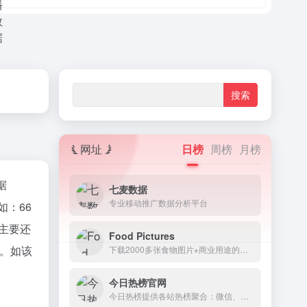
网址
日榜
周榜
月榜
据
七麦数据
专业移动推广数据分析平台
：66
主要还
Food Pictures
供。如该
下载2000多张食物图片⋆商业用途的最佳免费食物图片⋆CC0许可证
今日热榜官网
今日热榜提供各站热榜聚合：微信、今日头条、百度、知乎、V2EX、微博、贴吧、豆瓣、天涯、虎扑、Github、抖音...追踪全网热点、简单高效阅读。